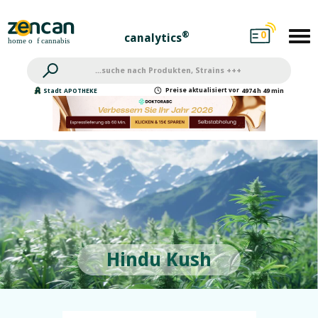
0
®
canalytics
Preise
aktualisiert
vor
Stadt
APOTHEKE
4974 h 49 min
Hindu Kush