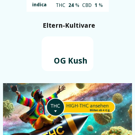
indica
THC
24
%
CBD
1
%
Eltern-Kultivare
OG Kush