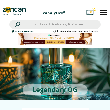
0
®
canalytics
Preise
aktualisiert
vor
Stadt
APOTHEKE
5008 h 36 min
Legendary OG