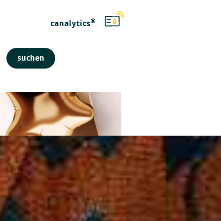
®
0
canalytics