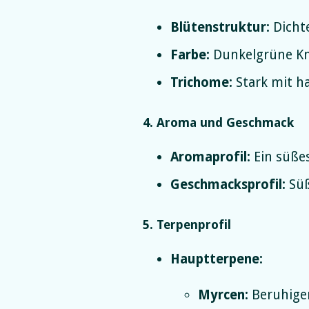
Blütenstruktur:
Dichte
Farbe:
Dunkelgrüne Kn
Trichome:
Stark mit ha
4. Aroma und Geschmack
Aromaprofil:
Ein süße
Geschmacksprofil:
Süß
5. Terpenprofil
Hauptterpene:
Myrcen:
Beruhige