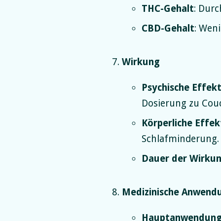
THC-Gehalt
: Durc
CBD-Gehalt
: Wen
Wirkung
Psychische Effek
Dosierung zu Cou
Körperliche Effek
Schlafminderung.
Dauer der Wirku
Medizinische Anwend
Hauptanwendun