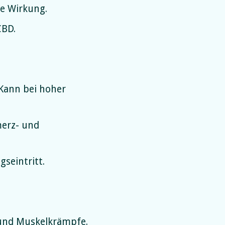
ve Wirkung.
CBD.
 Kann bei hoher
merz- und
seintritt.
s und Muskelkrämpfe.