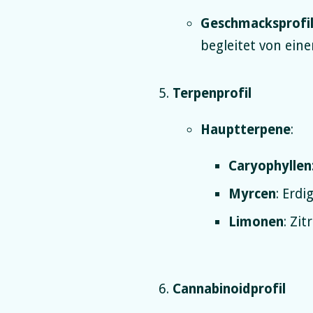
Geschmacksprofi
begleitet von ein
Terpenprofil
Hauptterpene
:
Caryophyllen
Myrcen
: Erd
Limonen
: Zi
Cannabinoidprofil