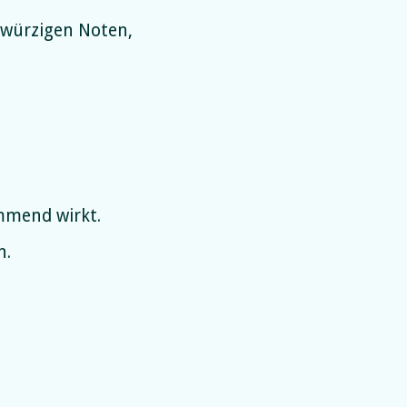
 würzigen Noten,
mmend wirkt.
n.