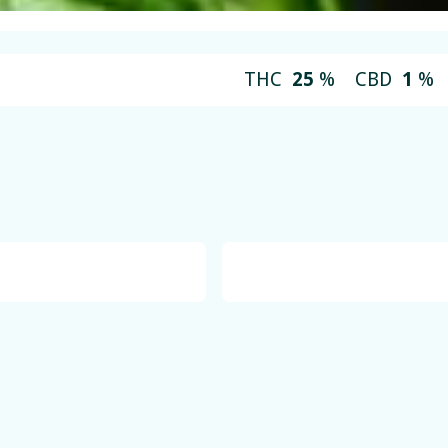
THC
25
%
CBD
1
%
GMO (Garlic Co