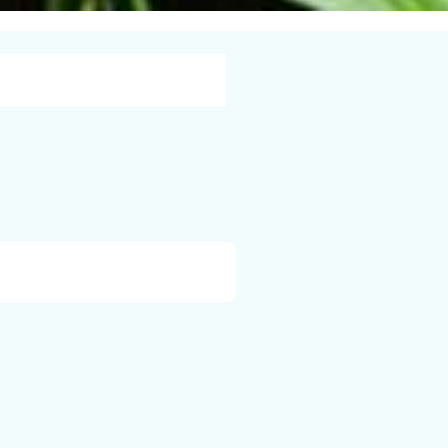
okies)