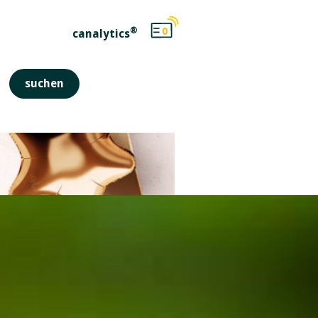
®
0
canalytics