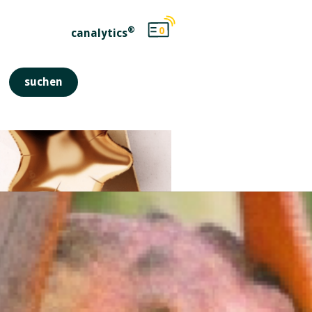
®
0
canalytics