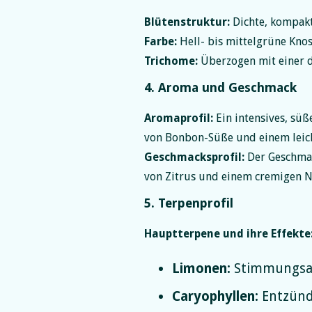
Blütenstruktur:
Dichte, kompakt
Farbe:
Hell- bis mittelgrüne Kno
Trichome:
Überzogen mit einer di
4. Aroma und Geschmack
Aromaprofil:
Ein intensives, süß
von Bonbon-Süße und einem leich
Geschmacksprofil:
Der Geschmac
von Zitrus und einem cremigen 
5. Terpenprofil
Hauptterpene und ihre Effekte
Limonen:
Stimmungsauf
Caryophyllen:
Entzünd