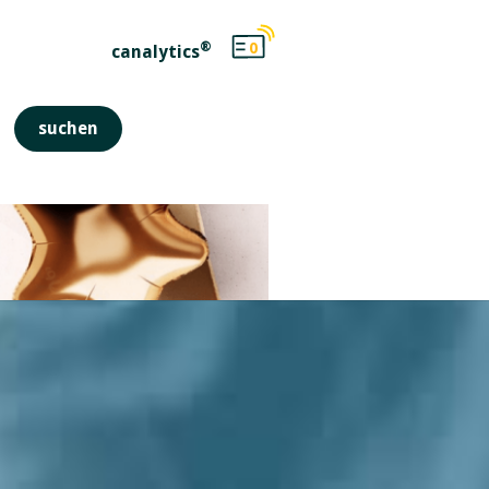
®
0
canalytics