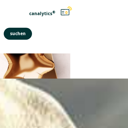
®
0
canalytics