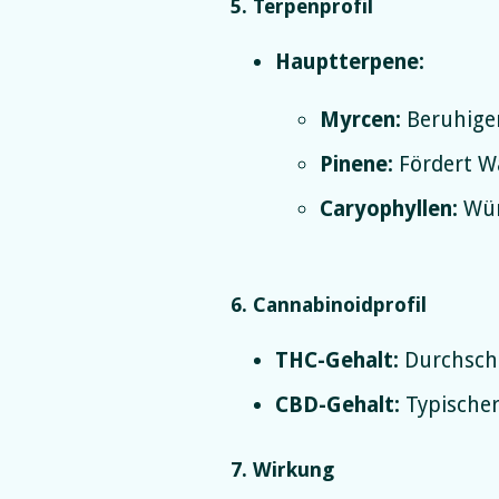
5. Terpenprofil
Hauptterpene:
Myrcen:
Beruhige
Pinene:
Fördert Wa
Caryophyllen:
Wür
6. Cannabinoidprofil
THC-Gehalt:
Durchschn
CBD-Gehalt:
Typischer
7. Wirkung