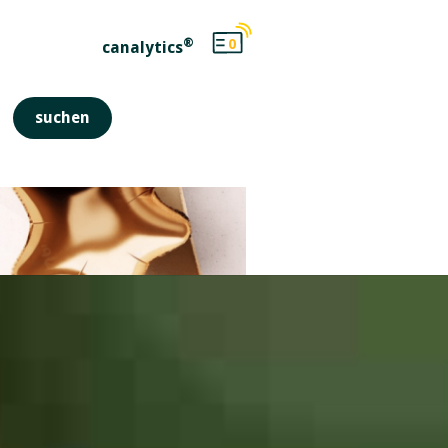
®
0
canalytics