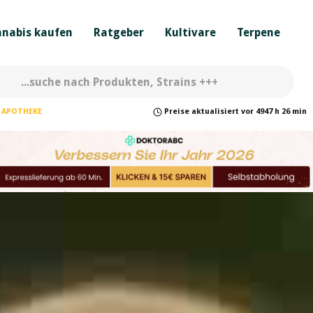
nabis kaufen
Ratgeber
Kultivare
Terpene
APOTHEKE
Preise
aktualisiert
vor
4947 h 26 min