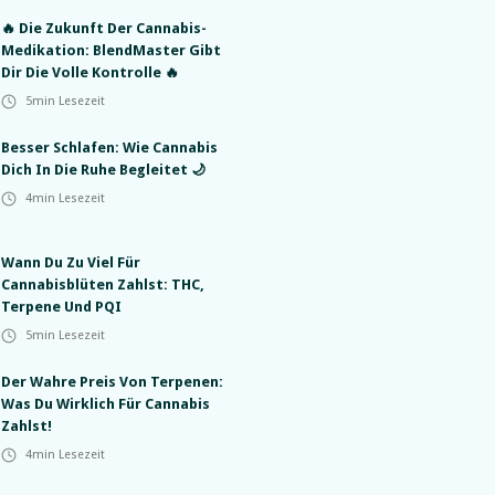
🔥 Die Zukunft Der Cannabis-
Medikation: BlendMaster Gibt
Dir Die Volle Kontrolle 🔥
5
min Lesezeit
Besser Schlafen: Wie Cannabis
Dich In Die Ruhe Begleitet 🌙
4
min Lesezeit
Wann Du Zu Viel Für
Cannabisblüten Zahlst: THC,
Terpene Und PQI
5
min Lesezeit
Der Wahre Preis Von Terpenen:
Was Du Wirklich Für Cannabis
Zahlst!
4
min Lesezeit