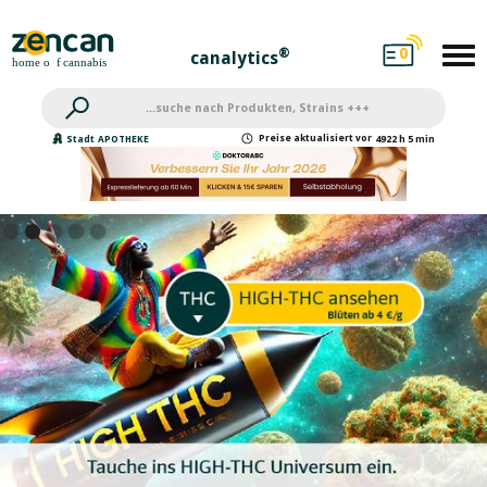
0
®
canalytics
Preise
aktualisiert
vor
Stadt
APOTHEKE
4922 h 5 min