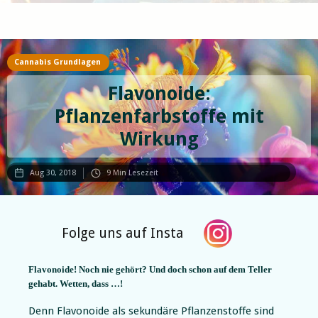
Slide 3 of 5.
Cannabis Grundlagen
Flavonoide:
Pflanzenfarbstoffe mit
Wirkung
Aug 30, 2018
9
Min Lesezeit
Folge uns auf Insta
Flavonoide! Noch nie gehört? Und doch schon auf dem Teller
gehabt. Wetten, dass …!
Denn Flavonoide als sekundäre Pflanzenstoffe sind