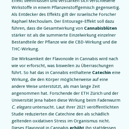
Effekt
beeinflussen und verstärken sich verschiedene
Wirkstoffe in einem Pflanzenstoffgemisch gegenseitig.
Als Entdecker des Effekts gilt der israelische Forscher
Raphael Mechoulam. Der Entourage-Effekt soll dazu
führen, dass die Gesamtwirkung von
Cannabisblüten
stärker ist als die summierte Einzelwirkung einzelner
Bestandteile der Pflanze wie die CBD-Wirkung und die
THC-Wirkung.
Die Wirksamkeit der Flavonoide in Cannabis wird nach
wie vor erforscht, was bisweilen zu Überraschungen
führt. So hat das in Cannabis enthaltene
Catechin
eine
Wirkung, die den Körper möglicherweise auf eine
andere Weise unterstützt, als man lange Zeit
angenommen hat. Forschende der ETH Zürich und der
Universität Jena haben diese Wirkung beim Fadenwurm
C. elegans
untersucht. Laut ihrer
2021 veröffentlichten
Studie
reduzierten die Catechine den als schädlich
geltenden oxidativen Stress im Organismus nicht.
Dieses Flavonoid in Cannabis
erhöht
ihn stattdessen